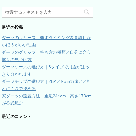
最近の投稿
ダーツのリリース｜離すタイミングを意識しな
いほうがいい理由
ダーツのグリップ｜持ち方の種類と自分に合う
握りの見つけ方
ダーツケースの選び方｜3タイプで用途がはっ
きり分かれます
ダーツチップの選び方｜2BAとNo.5の違いと折
れにくさで決める
家ダーツの設置方法｜距離244cm・高さ173cm
が公式規定
最近のコメント