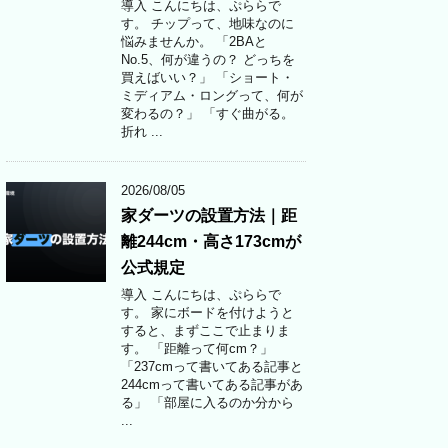
導入 こんにちは、ぷららで
す。 チップって、地味なのに
悩みませんか。 「2BAと
No.5、何が違うの？ どっちを
買えばいい？」 「ショート・
ミディアム・ロングって、何が
変わるの？」 「すぐ曲がる。
折れ ...
2026/08/05
家ダーツの設置方法｜距
離244cm・高さ173cmが
公式規定
導入 こんにちは、ぷららで
す。 家にボードを付けようと
すると、まずここで止まりま
す。 「距離って何cm？」
「237cmって書いてある記事と
244cmって書いてある記事があ
る」 「部屋に入るのか分から
...