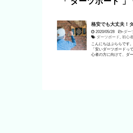
「 ダーツボード 」
格安でも大丈夫！
2020/05/28
-
ダー
ダーツボード
,
初心
こんにちはぷららです。
「安いダーツボードって
心者の方に向けて、ダーツ